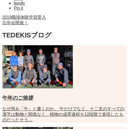
feedly
Pin it
2019職場体験学習受入
忘年会開催！
TEDEKISブログ
午年のご挨拶
なぜ馬を「午」と書くのか。 午だけでなく、十二支のすべての
漢字は動物と関係なく、植物の成育過程を12段階で表現したも
のだったそう…