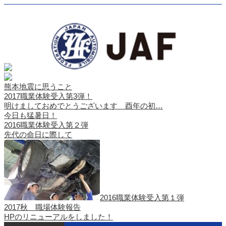
熊本地震に思うこと
2017職業体験受入第3弾！
明けましておめでとうございます 酉年の初…
今日も猛暑日！
2016職業体験受入第２弾
先代の命日に際して
2016職業体験受入第１弾
2017秋 職場体験報告
HPのリニューアルをしました！