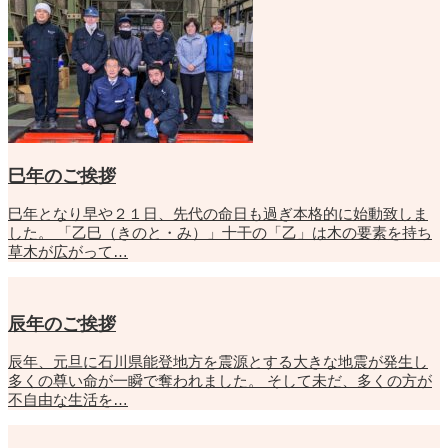
巳年のご挨拶
巳年となり早や２１日、先代の命日も過ぎ本格的に始動致しま
した。 「乙巳（きのと・み）」十干の「乙」は木の要素を持ち
草木が広がって…
辰年のご挨拶
辰年、元旦に石川県能登地方を震源とする大きな地震が発生し
多くの尊い命が一瞬で奪われました。 そして未だ、多くの方が
不自由な生活を…