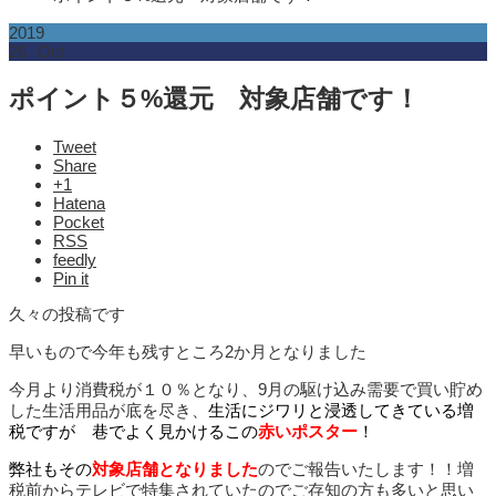
2019
26
Oct
ポイント５%還元 対象店舗です！
Tweet
Share
+1
Hatena
Pocket
RSS
feedly
Pin it
久々の投稿です
早いもので今年も残すところ2か月となりました
今月より消費税が１０％となり、9月の駆け込み需要で買い貯め
した生活用品が底を尽き、
生活にジワリと浸透してきている増
税ですが 巷でよく見かけるこの
赤いポスター
！
弊社もその
対象店舗となりました
のでご報告いたします！！増
税前からテレビで特集されていたのでご存知の方も多いと思い