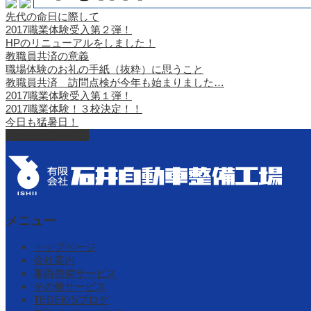
先代の命日に際して
2017職業体験受入第２弾！
HPのリニューアルをしました！
教職員共済の意義
職場体験のお礼の手紙（抜粋）に思うこと
教職員共済 訪問点検が今年も始まりました…
2017職業体験受入第１弾！
2017職業体験！３校決定！！
今日も猛暑日！
ページ上部へ戻る
メニュー
トップページ
会社案内
車両整備サービス
その他サービス
TEDEKISブログ