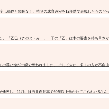
字は動物と関係なく、植物の成育過程を12段階で表現したものだ
た。 「乙巳（きのと・み）」十干の「乙」は木の要素を持ち草木
くの尊い命が一瞬で奪われました。 そして未だ、多くの方が不自
母が他界し、11月には石井自動車で50年以上働かれてこられたSさん