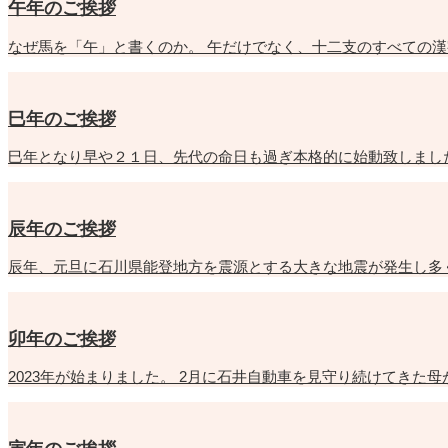
午年のご挨拶
なぜ馬を「午」と書くのか。 午だけでなく、十二支のすべての漢
巳年のご挨拶
巳年となり早や２１日、先代の命日も過ぎ本格的に始動致しまし
辰年のご挨拶
辰年、元旦に石川県能登地方を震源とする大きな地震が発生し多
卯年のご挨拶
2023年が始まりました。 2月に石井自動車を見守り続けてきた