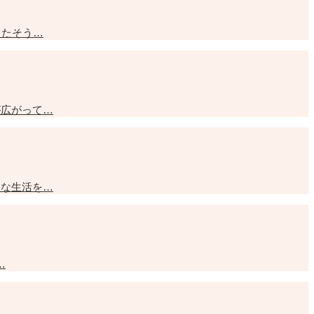
ったそう…
が広がって…
由な生活を…
…