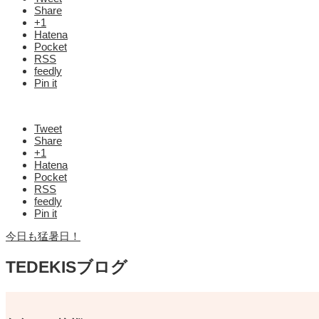
Share
+1
Hatena
Pocket
RSS
feedly
Pin it
Tweet
Share
+1
Hatena
Pocket
RSS
feedly
Pin it
今日も猛暑日！
TEDEKISブログ