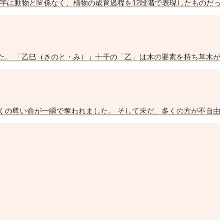
字は動物と関係なく、植物の成育過程を12段階で表現したものだ
た。 「乙巳（きのと・み）」十干の「乙」は木の要素を持ち草木
くの尊い命が一瞬で奪われました。 そして未だ、多くの方が不自