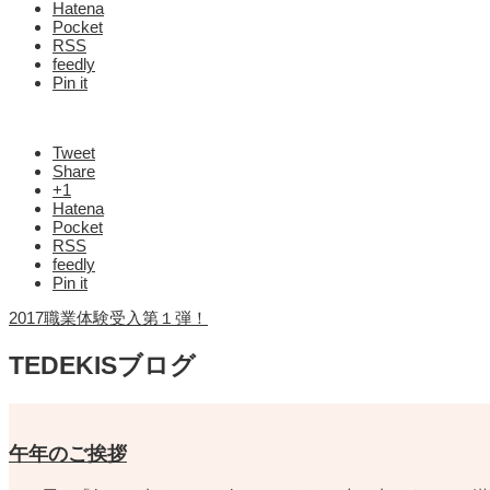
Hatena
Pocket
RSS
feedly
Pin it
Tweet
Share
+1
Hatena
Pocket
RSS
feedly
Pin it
2017職業体験受入第１弾！
TEDEKISブログ
午年のご挨拶