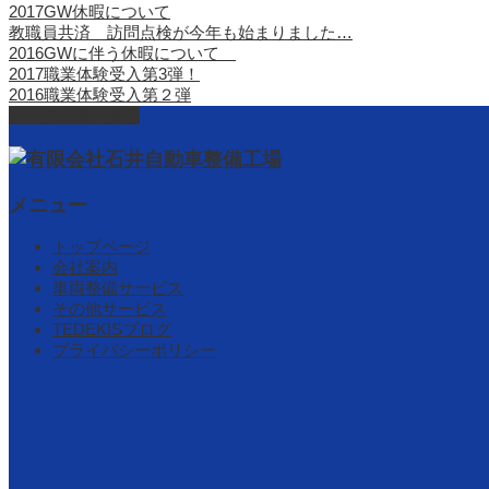
2017GW休暇について
教職員共済 訪問点検が今年も始まりました…
2016GWに伴う休暇について
2017職業体験受入第3弾！
2016職業体験受入第２弾
ページ上部へ戻る
メニュー
トップページ
会社案内
車両整備サービス
その他サービス
TEDEKISブログ
プライバシーポリシー