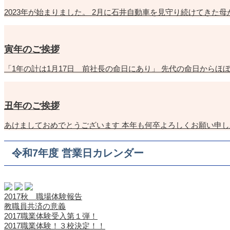
2023年が始まりました。 2月に石井自動車を見守り続けてきた
寅年のご挨拶
「1年の計は1月17日 前社長の命日にあり」 先代の命日からほ
丑年のご挨拶
あけましておめでとうございます 本年も何卒よろしくお願い申し
令和7年度 営業日カレンダー
2017秋 職場体験報告
教職員共済の意義
2017職業体験受入第１弾！
2017職業体験！３校決定！！