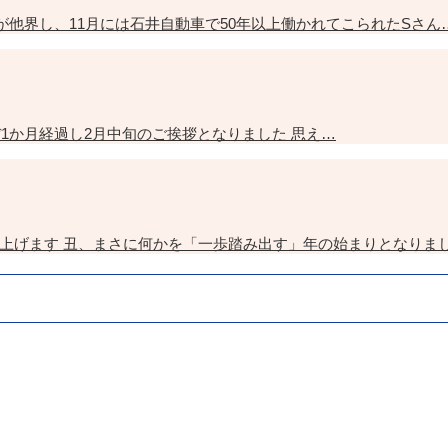
母が他界し、11月には石井自動車で50年以上働かれてこられたSさん
ぼ1か月経過し2月中旬のご挨拶となりました 思え…
上げます 丑、まさに何かを「一歩踏み出す」年の始まりとなりまし