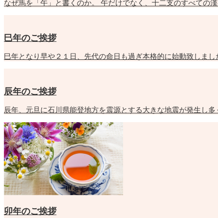
なぜ馬を「午」と書くのか。 午だけでなく、十二支のすべての漢
巳年のご挨拶
巳年となり早や２１日、先代の命日も過ぎ本格的に始動致しまし
辰年のご挨拶
辰年、元旦に石川県能登地方を震源とする大きな地震が発生し多
卯年のご挨拶