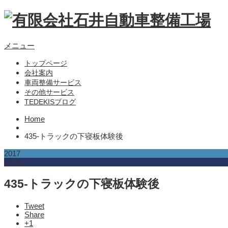
メニュー
トップページ
会社案内
車両整備サービス
その他サービス
TEDEKISブログ
Home
435-トラックの下寝板体験後
2017
03
Oct
435-トラックの下寝板体験後
Tweet
Share
+1