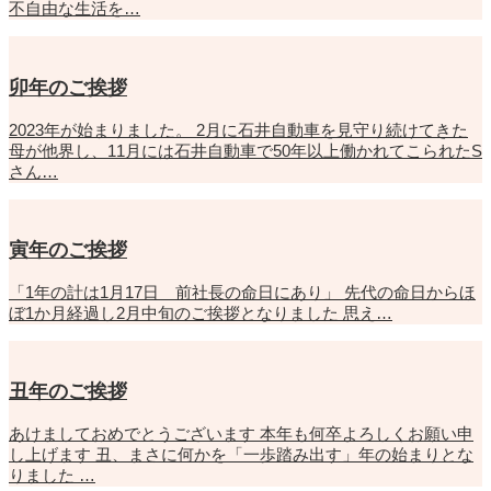
不自由な生活を…
卯年のご挨拶
2023年が始まりました。 2月に石井自動車を見守り続けてきた
母が他界し、11月には石井自動車で50年以上働かれてこられたS
さん…
寅年のご挨拶
「1年の計は1月17日 前社長の命日にあり」 先代の命日からほ
ぼ1か月経過し2月中旬のご挨拶となりました 思え…
丑年のご挨拶
あけましておめでとうございます 本年も何卒よろしくお願い申
し上げます 丑、まさに何かを「一歩踏み出す」年の始まりとな
りました …