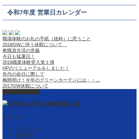
令和7年度 営業日カレンダー
職場体験のお礼の手紙（抜粋）に思うこと
2016GWに伴う休暇について
教職員共済の意義
今日も猛暑日！
2016職業体験受入第１弾
HPのリニューアルをしました！
先代の命日に際して
梅雨明け！今年のグリーンカーテンには・・…
2017GW休暇について
ページ上部へ戻る
メニュー
トップページ
会社案内