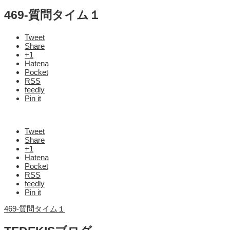
469-質問タイム１
Tweet
Share
+1
Hatena
Pocket
RSS
feedly
Pin it
Tweet
Share
+1
Hatena
Pocket
RSS
feedly
Pin it
469-質問タイム１