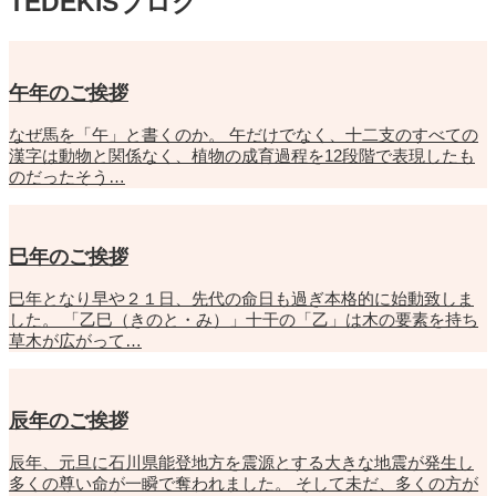
TEDEKISブログ
午年のご挨拶
なぜ馬を「午」と書くのか。 午だけでなく、十二支のすべての
漢字は動物と関係なく、植物の成育過程を12段階で表現したも
のだったそう…
巳年のご挨拶
巳年となり早や２１日、先代の命日も過ぎ本格的に始動致しま
した。 「乙巳（きのと・み）」十干の「乙」は木の要素を持ち
草木が広がって…
辰年のご挨拶
辰年、元旦に石川県能登地方を震源とする大きな地震が発生し
多くの尊い命が一瞬で奪われました。 そして未だ、多くの方が