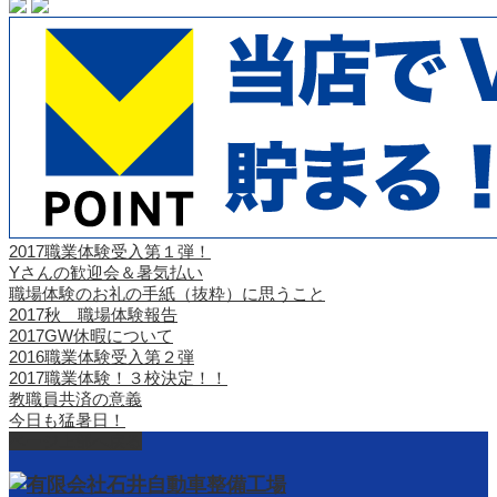
2017職業体験受入第１弾！
Yさんの歓迎会＆暑気払い
職場体験のお礼の手紙（抜粋）に思うこと
2017秋 職場体験報告
2017GW休暇について
2016職業体験受入第２弾
2017職業体験！３校決定！！
教職員共済の意義
今日も猛暑日！
ページ上部へ戻る