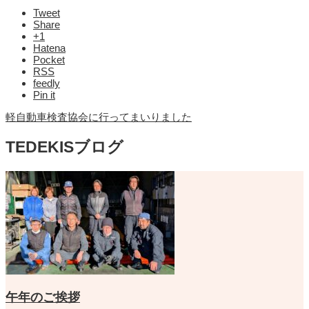
Tweet
Share
+1
Hatena
Pocket
RSS
feedly
Pin it
軽自動車検査協会に行ってまいりました
TEDEKISブログ
午年のご挨拶