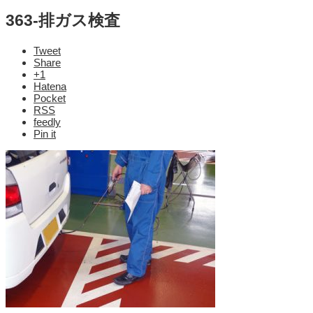
363-排ガス検査
Tweet
Share
+1
Hatena
Pocket
RSS
feedly
Pin it