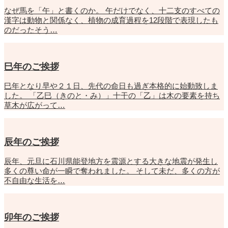
なぜ馬を「午」と書くのか。 午だけでなく、十二支のすべての
漢字は動物と関係なく、植物の成育過程を12段階で表現したも
のだったそう…
巳年のご挨拶
巳年となり早や２１日、先代の命日も過ぎ本格的に始動致しま
した。 「乙巳（きのと・み）」十干の「乙」は木の要素を持ち
草木が広がって…
辰年のご挨拶
辰年、元旦に石川県能登地方を震源とする大きな地震が発生し
多くの尊い命が一瞬で奪われました。 そして未だ、多くの方が
不自由な生活を…
卯年のご挨拶