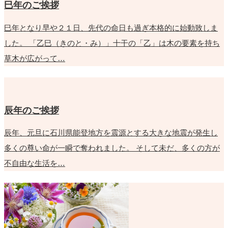
巳年のご挨拶
巳年となり早や２１日、先代の命日も過ぎ本格的に始動致しま
した。 「乙巳（きのと・み）」十干の「乙」は木の要素を持ち
草木が広がって…
辰年のご挨拶
辰年、元旦に石川県能登地方を震源とする大きな地震が発生し
多くの尊い命が一瞬で奪われました。 そして未だ、多くの方が
不自由な生活を…