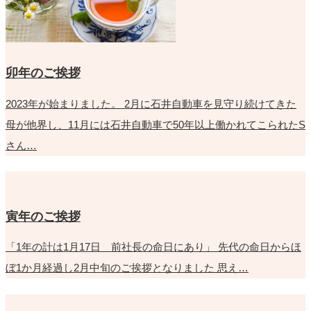
卯年のご挨拶
2023年が始まりました。 2月に石井自動車を見守り続けてきた
母が他界し、11月には石井自動車で50年以上働かれてこられたS
さん…
寅年のご挨拶
「1年の計は1月17日 前社長の命日にあり」 先代の命日からほ
ぼ1か月経過し2月中旬のご挨拶となりました 思え…