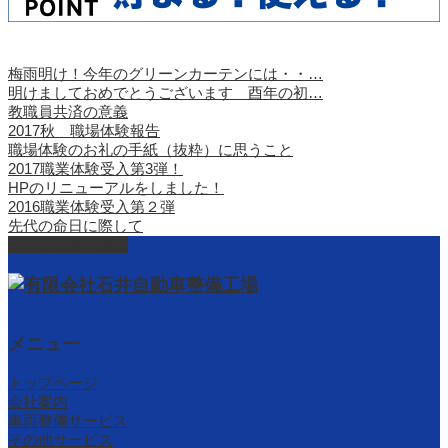
梅雨明け！今年のグリーンカーテンには・・…
明けましておめでとうございます 酉年の初…
教職員共済の意義
2017秋 職場体験報告
職場体験のお礼の手紙（抜粋）に思うこと
2017職業体験受入第3弾！
HPのリニューアルをしました！
2016職業体験受入第２弾
先代の命日に際して
ページ上部へ戻る
メニュー
トップページ
会社案内
車両整備サービス
その他サービス